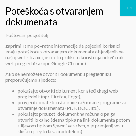
Poštovani posjetitelji,
Rebalans plana nabave 2016
zaprimili smo povratne informacije da pojedini korisnici
imaju poteškoća s otvaranjem dokumenata objavljenih na
našoj web stranici, osobito prilikom korištenja određenih
web preglednika (npr. Google Chrome).
Ako se ne možete otvoriti dokument u pregledniku
preporučujemo sljedeće:
pokušajte otvoriti dokument koristeći drugi web
Rebalans plana nabave 2016
preglednik (npr. Firefox, Edge),
provjerite imate li instalirane i ažurirane programe za
otvaranje dokumenata (PDF, DOC, itd.),
pokušajte preuzeti dokument na računalo pa ga
Objavljeno:
29. srpnja 2016.
otvoriti lokalno (desna tipka na link dokumenta potom
s lijevom tipkom
Spremi vezu kao,
nije primjenljivo u
Rebalans plana nabave 2016
slučaju pregleda sa mobitelom)