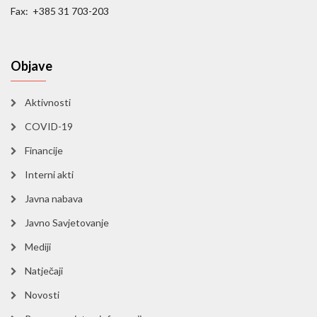
Fax: +385 31 703-203
Objave
Aktivnosti
COVID-19
Financije
Interni akti
Javna nabava
Javno Savjetovanje
Mediji
Natječaji
Novosti