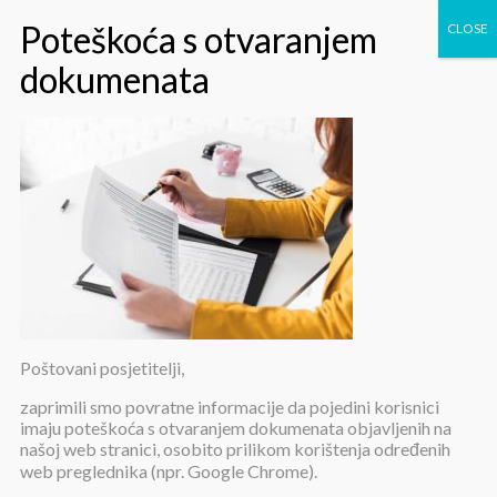
high-angle-woman-revising-
documents-res
Poštovani posjetitelji,
high-angle-woman-revising-
documents-res
zaprimili smo povratne informacije da pojedini korisnici
imaju poteškoća s otvaranjem dokumenata objavljenih na
našoj web stranici, osobito prilikom korištenja određenih
web preglednika (npr. Google Chrome).
Objavljeno:
6. travnja 2023.