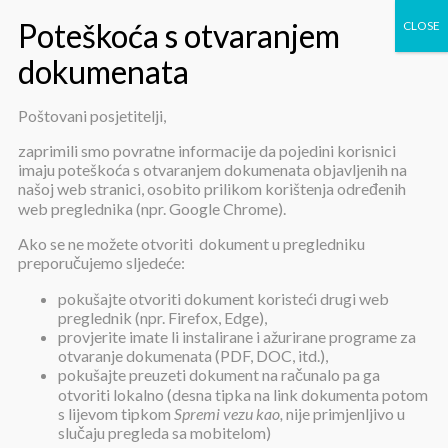
Poštovani posjetitelji,
Zahtjev za dopunu ili ispravak
zaprimili smo povratne informacije da pojedini korisnici
imaju poteškoća s otvaranjem dokumenata objavljenih na
informacije
našoj web stranici, osobito prilikom korištenja određenih
web preglednika (npr. Google Chrome).
Ako se ne možete otvoriti dokument u pregledniku
preporučujemo sljedeće:
pokušajte otvoriti dokument koristeći drugi web
preglednik (npr. Firefox, Edge),
provjerite imate li instalirane i ažurirane programe za
Zahtjev za dopunu ili ispravak
otvaranje dokumenata (PDF, DOC, itd.),
informacije
pokušajte preuzeti dokument na računalo pa ga
otvoriti lokalno (desna tipka na link dokumenta potom
s lijevom tipkom
Spremi vezu kao,
nije primjenljivo u
slučaju pregleda sa mobitelom)
Objavljeno:
21. prosinca 2024.