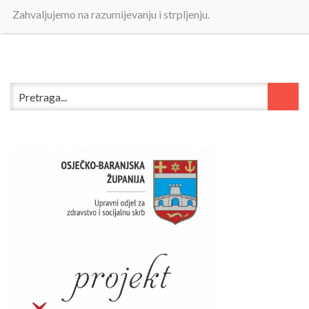
Zahvaljujemo na razumijevanju i strpljenju.
Obrazac broj 3. Zahtjev za dopunu ili ispravak informacije /
pdf
/