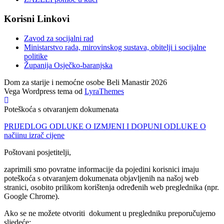
Korisni Linkovi
Zavod za socijalni rad
Ministarstvo rada, mirovinskog sustava, obitelji i socijalne
politike
Županija Osječko-baranjska
Dom za starije i nemoćne osobe Beli Manastir 2026
Vega Wordpress tema od
LyraThemes
Poteškoća s otvaranjem dokumenata
PRIJEDLOG ODLUKE O IZMJENI I DOPUNI ODLUKE O
načiinu izrač cijene
Poštovani posjetitelji,
zaprimili smo povratne informacije da pojedini korisnici imaju
poteškoća s otvaranjem dokumenata objavljenih na našoj web
stranici, osobito prilikom korištenja određenih web preglednika (npr.
Google Chrome).
Ako se ne možete otvoriti dokument u pregledniku preporučujemo
sljedeće: