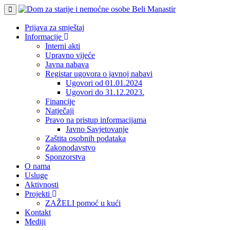
Prijava za smještaj
Informacije
Interni akti
Upravno vijeće
Javna nabava
Registar ugovora o javnoj nabavi
Ugovori od 01.01.2024
Ugovori do 31.12.2023.
Financije
Natječaji
Pravo na pristup informacijama
Javno Savjetovanje
Zaštita osobnih podataka
Zakonodavstvo
Sponzorstva
O nama
Usluge
Aktivnosti
Projekti
ZAŽELI pomoć u kući
Kontakt
Mediji