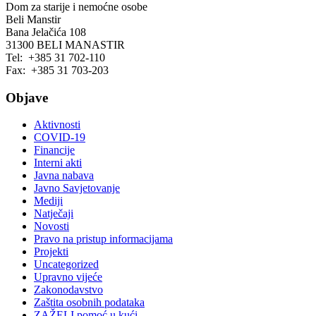
Dom za starije i nemoćne osobe
Beli Manstir
Bana Jelačića 108
31300 BELI MANASTIR
Tel: +385 31 702-110
Fax: +385 31 703-203
Objave
Aktivnosti
COVID-19
Financije
Interni akti
Javna nabava
Javno Savjetovanje
Mediji
Natječaji
Novosti
Pravo na pristup informacijama
Projekti
Uncategorized
Upravno vijeće
Zakonodavstvo
Zaštita osobnih podataka
ZAŽELI pomoć u kući