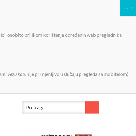
TIVNOSTI
PROJEKTI
KONTAKT
MEDIJI
nici, osobito prilikom korištenja određenih web preglednika
. i 2026.
emi vezu kao,
nije primjenljivo u slučaju pregleda sa mobitelom)