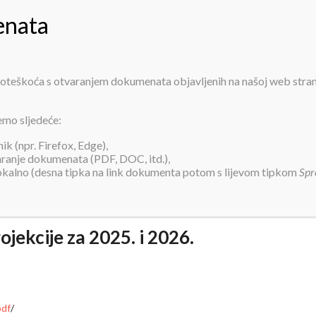
PRIJAVA ZA SMJEŠTAJ
INFORMACIJE
O NAMA
USLUGE
AK
 poteškoća s otvaranjem dokumenata objavljenih na našoj web stra
ski plan za 2024. i projekcije za 2025
emo sljedeće:
k (npr. Firefox, Edge),
varanje dokumenata (PDF, DOC, itd.),
lokalno (desna tipka na link dokumenta potom s lijevom tipkom
Spr
rojekcije za 2025. i 2026.
pdf
/