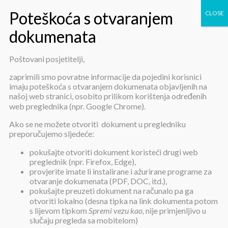
Poštovani posjetitelji,
Godišnji financijski izvještaji za
zaprimili smo povratne informacije da pojedini korisnici
imaju poteškoća s otvaranjem dokumenata objavljenih na
razdoblje 1.1. – 31.12.2020
našoj web stranici, osobito prilikom korištenja određenih
web preglednika (npr. Google Chrome).
Ako se ne možete otvoriti dokument u pregledniku
preporučujemo sljedeće:
pokušajte otvoriti dokument koristeći drugi web
preglednik (npr. Firefox, Edge),
provjerite imate li instalirane i ažurirane programe za
Godišnji financijski izvještaji za
otvaranje dokumenata (PDF, DOC, itd.),
razdoblje 1.1. – 31.12.2020
pokušajte preuzeti dokument na računalo pa ga
otvoriti lokalno (desna tipka na link dokumenta potom
s lijevom tipkom
Spremi vezu kao,
nije primjenljivo u
slučaju pregleda sa mobitelom)
Objavljeno:
1. veljače 2021.