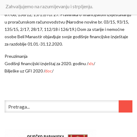
Zahvaljujemo na razumijevanju i strpljenju.
Temeljem čl. 12. st. 5. i 6. Zakona o proračunu (Narodne novine br.
87/08, 136/12, 15/15) i čl. 27. Pravilnika o financijskom izvještavanju
u proračunskom računovodstvu (Narodne novine br. 03/15, 93/15,
135/15, 2/17, 28/17, 112/18 i 126/19.) Dom za starije i nemoćne
osobe Beli Manastir objavljuje svoje godišnje financijske izvještaje
za razdoblje 01.01.-31.12.2020.
Preuzimanja
Godišnji financijski izvještaj za 2020. godinu /
xls
/
Bilješke uz GFI 2020 /
doc
/