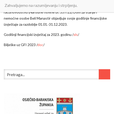
Zahvaljujemo na razumijevanju i strpljenju.
Temeljem Pravilnika o financijskom izvještavanju u proračunskom
računovodstvu (Narodne novine br. 337/22) Dom za starije i
nemoćne osobe Beli Manastir objavljuje svoje godišnje financijske
izvještaje za razdoblje 01.01.-31.12.2023.
Godišnji financijski izvještaj za 2023. godinu /
xls
/
Bilješke uz GFI 2023 /
doc
/