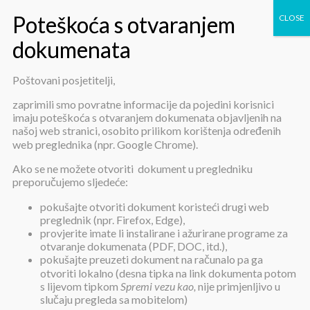
Poštovani posjetitelji,
Godišnji financijski izvještaji za
zaprimili smo povratne informacije da pojedini korisnici
imaju poteškoća s otvaranjem dokumenata objavljenih na
razdoblje 1.1. – 31.12.2023.
našoj web stranici, osobito prilikom korištenja određenih
web preglednika (npr. Google Chrome).
Ako se ne možete otvoriti dokument u pregledniku
preporučujemo sljedeće:
pokušajte otvoriti dokument koristeći drugi web
preglednik (npr. Firefox, Edge),
provjerite imate li instalirane i ažurirane programe za
Godišnji financijski izvještaji za
otvaranje dokumenata (PDF, DOC, itd.),
razdoblje 1.1. – 31.12.2023.
pokušajte preuzeti dokument na računalo pa ga
otvoriti lokalno (desna tipka na link dokumenta potom
s lijevom tipkom
Spremi vezu kao,
nije primjenljivo u
slučaju pregleda sa mobitelom)
Objavljeno:
31. siječnja 2024.