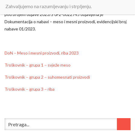
Zahvaljujemo na razumijevanju i strpljenju.
Dana 26.05.2023. u Elektroničkom oglasniku javne nabave (EOJN)
pod brojem objave 2023/S 0F2-0022745 objavljena je
Dokumentacija o nabavi – meso i mesni proizvodi, evidencijski broj
nabave 01/2023.
DoN – Meso i mesni proizvodi, riba 2023
Troškovnik – grupa 1 – svježe meso
Troškovnik – grupa 2 – suhomesnati proizvodi
Troškovnik – grupa 3 – riba