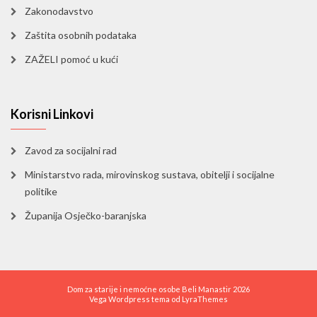
Zakonodavstvo
Zaštita osobnih podataka
ZAŽELI pomoć u kući
Korisni Linkovi
Zavod za socijalni rad
Ministarstvo rada, mirovinskog sustava, obitelji i socijalne
politike
Županija Osječko-baranjska
Dom za starije i nemoćne osobe Beli Manastir 2026
Vega Wordpress tema od
LyraThemes