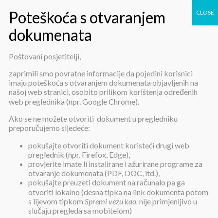
Poštovani posjetitelji,
Javna nabava male vrijednosti –
zaprimili smo povratne informacije da pojedini korisnici
imaju poteškoća s otvaranjem dokumenata objavljenih na
meso i mesni proizvodi
našoj web stranici, osobito prilikom korištenja određenih
web preglednika (npr. Google Chrome).
Ako se ne možete otvoriti dokument u pregledniku
preporučujemo sljedeće:
pokušajte otvoriti dokument koristeći drugi web
preglednik (npr. Firefox, Edge),
provjerite imate li instalirane i ažurirane programe za
Javna nabava male vrijednosti –
otvaranje dokumenata (PDF, DOC, itd.),
meso i mesni proizvodi
pokušajte preuzeti dokument na računalo pa ga
otvoriti lokalno (desna tipka na link dokumenta potom
s lijevom tipkom
Spremi vezu kao,
nije primjenljivo u
slučaju pregleda sa mobitelom)
Objavljeno:
26. svibnja 2023.