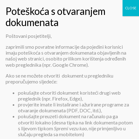
Poštovani posjetitelji,
Natječaj za Kruh 2013
zaprimili smo povratne informacije da pojedini korisnici
imaju poteškoća s otvaranjem dokumenata objavljenih na
našoj web stranici, osobito prilikom korištenja određenih
web preglednika (npr. Google Chrome).
Ako se ne možete otvoriti dokument u pregledniku
preporučujemo sljedeće:
pokušajte otvoriti dokument koristeći drugi web
Natječaj za Kruh 2013
preglednik (npr. Firefox, Edge),
provjerite imate li instalirane i ažurirane programe za
otvaranje dokumenata (PDF, DOC, itd.),
pokušajte preuzeti dokument na računalo pa ga
Objavljeno:
3. srpnja 2013.
otvoriti lokalno (desna tipka na link dokumenta potom
s lijevom tipkom
Spremi vezu kao,
nije primjenljivo u
Dokumentacija
slučaju pregleda sa mobitelom)
Prijedlog ugovora