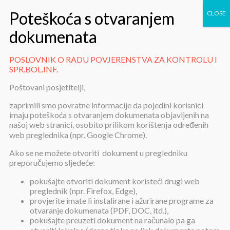
POSLOVNIK O RADU POVJERENSTVA ZA KONTROLU I
SPR.BOL.INF.
POSLOVNIK O RADU
Poštovani posjetitelji,
POVJERENSTVA ZA KONTROLU
zaprimili smo povratne informacije da pojedini korisnici
I SPR.BOL.INF.
imaju poteškoća s otvaranjem dokumenata objavljenih na
našoj web stranici, osobito prilikom korištenja određenih
web preglednika (npr. Google Chrome).
Ako se ne možete otvoriti dokument u pregledniku
preporučujemo sljedeće:
pokušajte otvoriti dokument koristeći drugi web
preglednik (npr. Firefox, Edge),
POSLOVNIK O RADU
provjerite imate li instalirane i ažurirane programe za
POVJERENSTVA ZA KONTROLU I
otvaranje dokumenata (PDF, DOC, itd.),
SPR.BOL.INF.
pokušajte preuzeti dokument na računalo pa ga