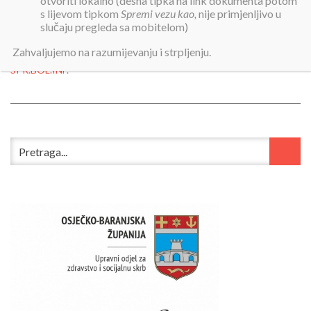
otvoriti lokalno (desna tipka na link dokumenta potom
s lijevom tipkom
Spremi vezu kao,
nije primjenljivo u
slučaju pregleda sa mobitelom)
Objavljeno:
20. studenoga 2019.
Zahvaljujemo na razumijevanju i strpljenju.
POSLOVNIK O RADU POVJERENSTVA ZA KONTROLU I
SPR.BOL.INF.