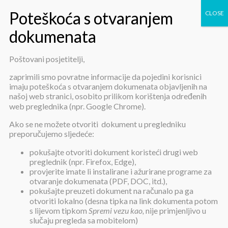
Poštovani posjetitelji,
Preporuka za rad upravnih tijela i
zaprimili smo povratne informacije da pojedini korisnici
imaju poteškoća s otvaranjem dokumenata objavljenih na
institucija Osječko-baranjske
našoj web stranici, osobito prilikom korištenja određenih
web preglednika (npr. Google Chrome).
županije u vezi s pojavom
Ako se ne možete otvoriti dokument u pregledniku
koronavirusa COVID-19
preporučujemo sljedeće:
pokušajte otvoriti dokument koristeći drugi web
preglednik (npr. Firefox, Edge),
provjerite imate li instalirane i ažurirane programe za
otvaranje dokumenata (PDF, DOC, itd.),
pokušajte preuzeti dokument na računalo pa ga
otvoriti lokalno (desna tipka na link dokumenta potom
Preporuka za rad upravnih tijela i
s lijevom tipkom
Spremi vezu kao,
nije primjenljivo u
institucija Osječko-baranjske
slučaju pregleda sa mobitelom)